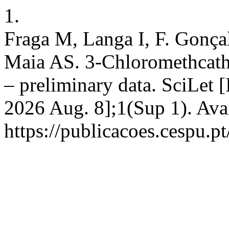
1.
Fraga M, Langa I, F. Gonça
Maia AS. 3-Chloromethcathi
– preliminary data. SciLet [
2026 Aug. 8];1(Sup 1). Ava
https://publicacoes.cespu.pt